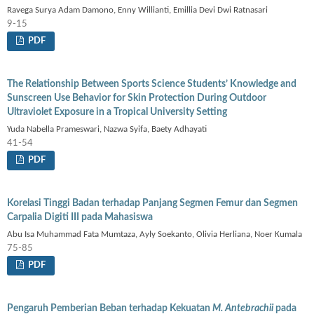
Ravega Surya Adam Damono, Enny Willianti, Emillia Devi Dwi Ratnasari
9-15
PDF
The Relationship Between Sports Science Students’ Knowledge and
Sunscreen Use Behavior for Skin Protection During Outdoor
Ultraviolet Exposure in a Tropical University Setting
Yuda Nabella Prameswari, Nazwa Syifa, Baety Adhayati
41-54
PDF
Korelasi Tinggi Badan terhadap Panjang Segmen Femur dan Segmen
Carpalia Digiti III pada Mahasiswa
Abu Isa Muhammad Fata Mumtaza, Ayly Soekanto, Olivia Herliana, Noer Kumala
75-85
PDF
Pengaruh Pemberian Beban terhadap Kekuatan
M. Antebrachii
pada