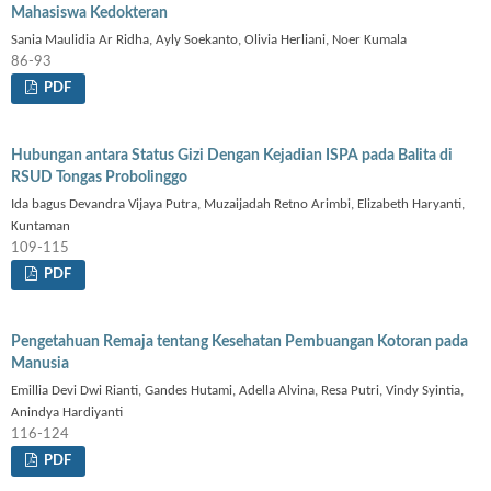
Mahasiswa Kedokteran
Sania Maulidia Ar Ridha, Ayly Soekanto, Olivia Herliani, Noer Kumala
86-93
PDF
Hubungan antara Status Gizi Dengan Kejadian ISPA pada Balita di
RSUD Tongas Probolinggo
Ida bagus Devandra Vijaya Putra, Muzaijadah Retno Arimbi, Elizabeth Haryanti,
Kuntaman
109-115
PDF
Pengetahuan Remaja tentang Kesehatan Pembuangan Kotoran pada
Manusia
Emillia Devi Dwi Rianti, Gandes Hutami, Adella Alvina, Resa Putri, Vindy Syintia,
Anindya Hardiyanti
116-124
PDF